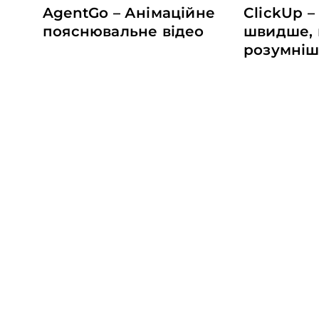
AgentGo – Анімаційне
ClickUp 
пояснювальне відео
швидше,
розумні