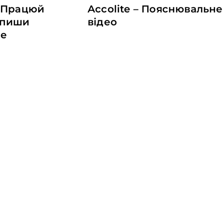
– Працюй
Accolite – Пояснювальне
 пиши
відео
ше
Замовте проект
Зв'яжіться з нашою командою і
дізнайтеся всі деталі співпраці та ціну.