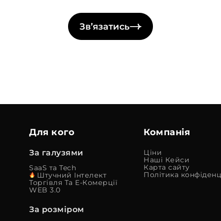
Зв’язатись
Для кого
Компанія
За галузями
Ціни
Наші Кейси
Карта сайту
SaaS та Tech
Політика конфіденц
Штучний Інтелект
Торгівля Та Е-Комерції
WEB 3.0
За розміром