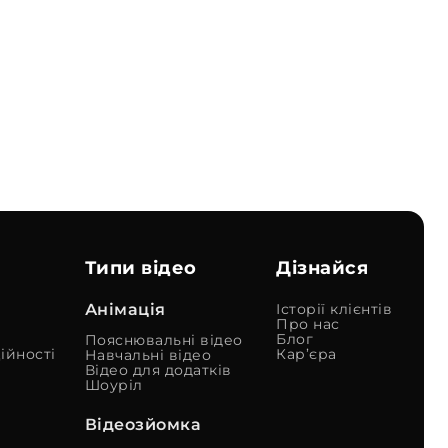
Типи відео
Дізнайся
Анімація
Історії клієнтів
Про нас
Блог
Пояснювальні відео
ійності
Кар’єра
Навчальні відео
Відео для додатків
Шоуріл
Відеозйомка