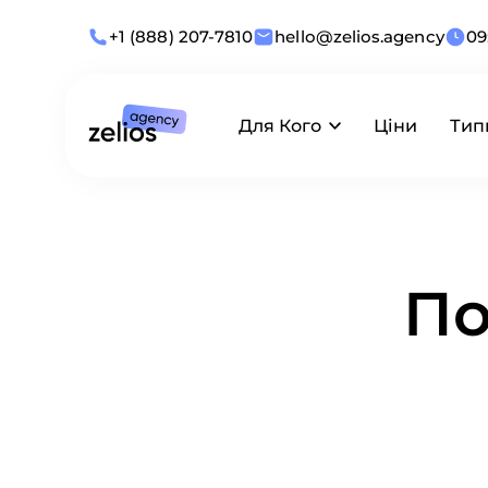
+1 (888) 207-7810
hello@zelios.agency
09
Для Кого
Ціни
Тип
За галузями
Анімація
За розміром
Відеозйомка
По