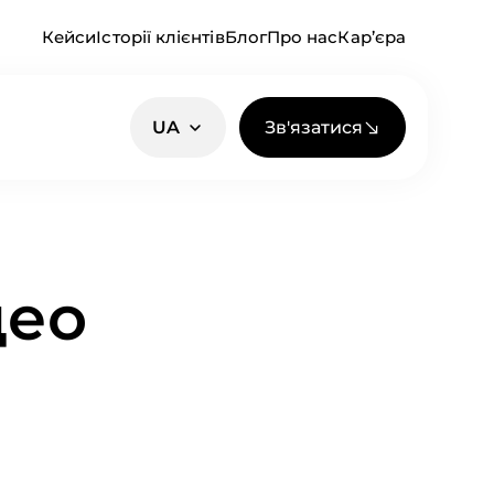
Кейси
Історії клієнтів
Блог
Про нас
Кар’єра
Зв'язатися
UA
део