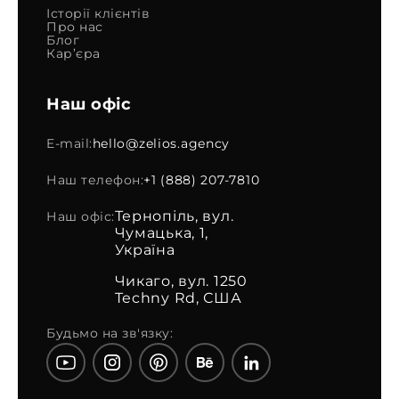
Історії клієнтів
Про нас
Блог
Кар’єра
Наш офіс
E-mail:
hello@zelios.agency
Наш телефон:
+1 (888) 207-7810
Тернопіль, вул.
Наш офіс:
Чумацька, 1,
Україна
Чикаго, вул. 1250
Techny Rd, США
Будьмо на зв'язку: