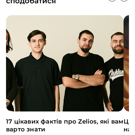
сподобатися
17 цікавих фактів про Zelios, які вам
Цін
варто знати
най