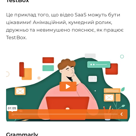
TestBox
Це приклад того, що відео SaaS можуть бути
цікавими! Анімаційний, кумедний ролик,
дружньо та невимушено пояснює, як працює
TestBox.
Grammarly