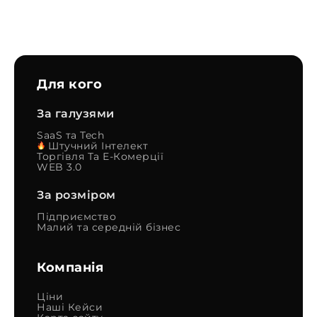
Для кого
За галузями
SaaS та Tech
Штучний Інтелект
Торгівля Та Е-Комерції
WEB 3.0
За розміром
Підприємство
Малий та середній бізнес
Компанія
Ціни
Наші Кейси