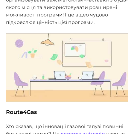
якого місця та використовувати розширені
можливості програми! І це відео чудово
підкреслює цінність цієї програми.
Route4Gas
Хто сказав, що інновації газової галузі повинні
бути технічними? Ця
коротка анімація
наочно