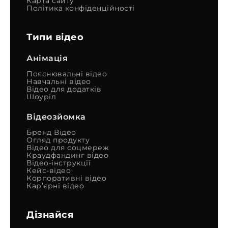
Карта сайту
Політика конфіденційності
Типи відео
Анімація
Пояснювальні відео
Навчальні відео
Відео для додатків
Шоуріл
Відеозйомка
Бренд Відео
Огляд продукту
Відео для соцмереж
Краудфандинг відео
Відео-інструкції
Кейс-відео
Корпоративні відео
Кар’єрні відео
Дізнайся